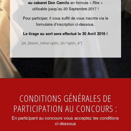
au cabaret Don Camilo
en formule « Rire »
utilisable jusqu’au 20 Septembre 2017 !
Pour participer, il vous suffit de vous inscrire via le
formulaire d’inscription ci-dessous.
Le tirage au sort sera effectué le 30 Avril 201
6 !
[et_bloom_inline optin_id="optin_4"]
CONDITIONS GÉNÉRALES DE
PARTICIPATION AU CONCOURS :
En participant au concours vous acceptez les conditions
ci-dessous